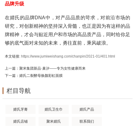
品牌升级
在婧氏的品牌DNA中，对产品品质的苛求，对前沿市场的
研究，对创新精神的坚持深入骨髓，也正是因为有这样的品
牌精神，才会与贴近用户和市场的高品质产品，同时给你足
够的底气面对未知的未来，勇往直前，乘风破浪。
本文链接:
https://www.jumiweishang.com/chanpin/2021-01/401.html
上一篇：
聚米集团新品·巢汐——专为女性健康而来
下一篇：
婧氏二裂酵母焕颜彩虹面膜
3534
栏目导航
婧氏牙膏
婧氏卫生巾
婧氏产品
婧氏店铺
聚米婧氏
联系我们