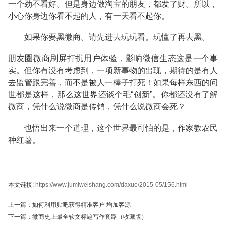
一个劲不看好。但是身边做淘宝的朋友，都发了财。所以，
小心你身边你看不起的人，有一天看不起你。
如果你要黑微商。请先进去玩玩看。玩懂了再去黑。
朋友圈微商刷屏打扰用户体验，影响微信生态这是一个事
实。但你有没有考虑到，一项新事物的出现，期待的是有人
去监管跟完善，而不是被人一棒子打死！如果每样东西的问
世都是这样，那么这世界还谈个毛“创新”。你都还没有了解
微商，凭什么说微商是传销，凭什么说微商会死？
也悟出来一个道理，这个世界最可怕的是，作家教农民
种红薯。
本文链接:
https://www.jumiweishang.com/daxue/2015-05/156.html
上一篇：
如何利用贴吧获得精准客户 增加客源
下一篇：
微商史上最全软文标题写作套路（收藏版）
15076