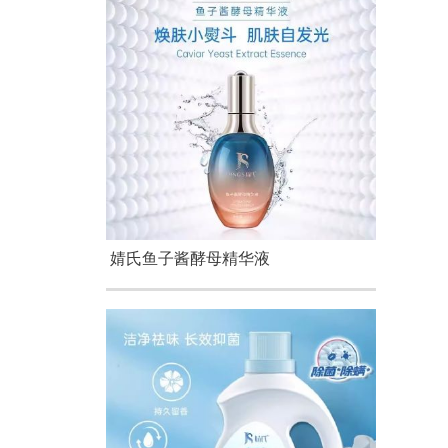
婧氏鱼子酱酵母精华液