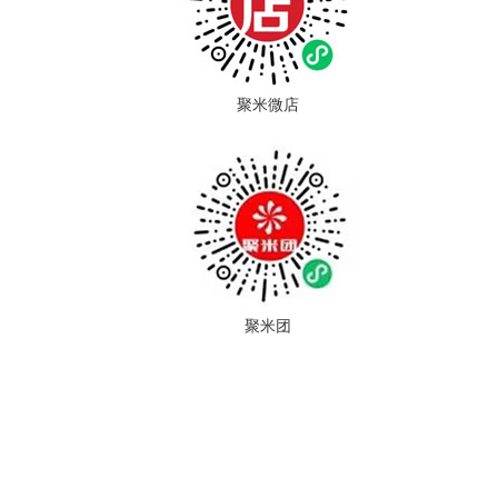
聚米微店
聚米团