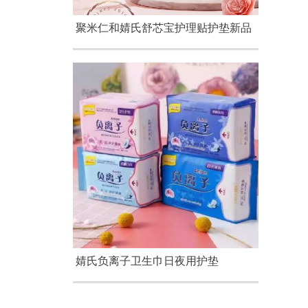
聚米仁和婧氏舒芯宝护理贴护垫新品
婧氏负离子卫生巾日夜用护垫