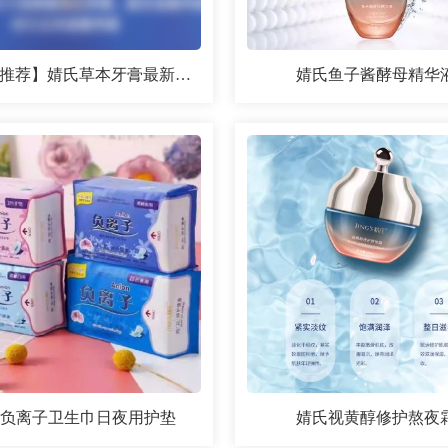
【新品推荐】婧氏草本牙膏最新升级
婧氏鱼子酱酵母精华
氏负离子卫生巾日夜用护垫
婧氏视黄醇修护熬夜