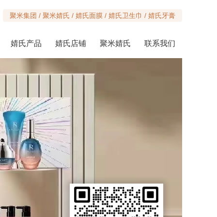
聚米集团 / 聚米婧氏 / 婧氏面膜 / 婧氏卫生巾 / 婧氏牙膏
婧氏产品
婧氏店铺
聚米婧氏
联系我们