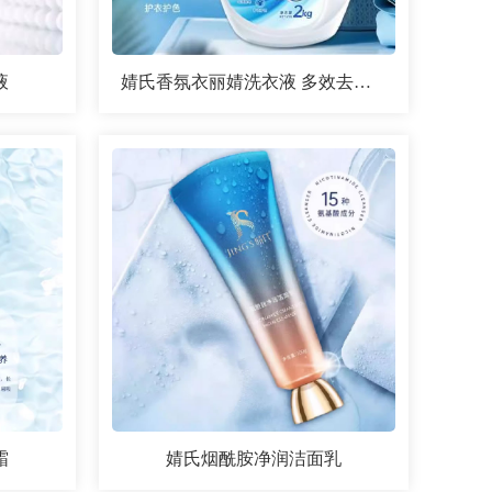
液
婧氏香氛衣丽婧洗衣液 多效去渍婴童用温和
霜
婧氏烟酰胺净润洁面乳