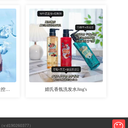
婧氏熊果苷精粹醒肤水 爽肤控油补水保湿修护提亮肤色
婧氏香氛洗发水Jing's
v:d190260377）