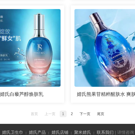
婧氏白藜芦醇焕肤乳
首页
上一页
1
2
下一页
尾页
婧氏卫生巾
婧氏产品
婧氏店铺
聚米婧氏
联系我们
| 详情咨询（
|
|
|
|