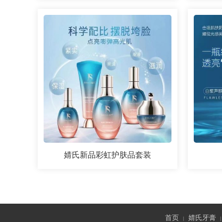
婧氏新品彩虹护肤品套装
首页
婧氏牙膏
|
|