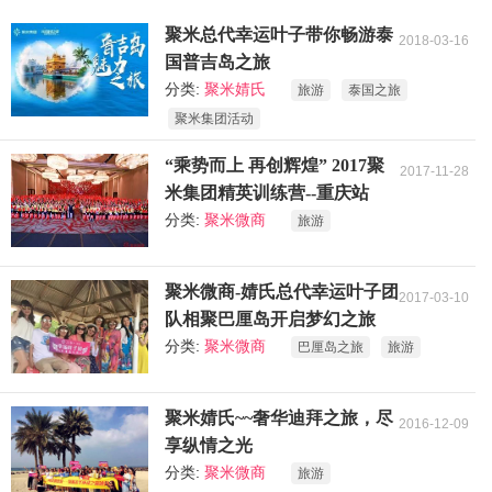
聚米总代幸运叶子带你畅游泰
2018-03-16
国普吉岛之旅
分类:
聚米婧氏
旅游
泰国之旅
聚米集团活动
“乘势而上 再创辉煌” 2017聚
2017-11-28
米集团精英训练营--重庆站
分类:
聚米微商
旅游
聚米微商-婧氏总代幸运叶子团
2017-03-10
队相聚巴厘岛开启梦幻之旅
分类:
聚米微商
巴厘岛之旅
旅游
聚米婧氏~~奢华迪拜之旅，尽
2016-12-09
享纵情之光
分类:
聚米微商
旅游