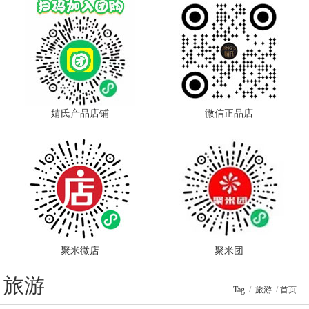
婧氏产品店铺
微信正品店
聚米微店
聚米团
旅游
Tag
/
旅游
/
首页