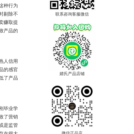
这种行为
时剔除不
联系咨询客服微信
卖赚取提
致产品的
熟人信用
品的感官
婧氏产品店铺
低了产品
刚毕业学
致了营销
或是监管
存在很大
微信正品店