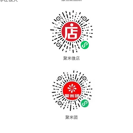
2198
聚米微店
聚米团