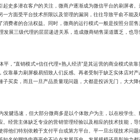
起史多潜在客户的关注，微商户逐渐成为微信平台的刷屏者。
另一方面受平台技术所限以及管理的漏洞，往往导致平俞不能及
了消费者的合法权益。同时，微商的运行模式一般是按照分层售
代理发展三级代理的层层递进关系，造成微商销售渠道匮乏，也导
，“直销模式+信任代理+熟人经济”是其运营的商业模式依靠
，仅靠暴力刷屏极易招致人们反感。再者受制于缺乏实体店对产
锤子买卖，而且一旦产品质量现问题，大都是投诉无门，大大降
内发腱迅速，但大部分微商多是以个体散户为主，以在校学生、
应。经营主体缺乏专业的营销管理经验以及相应的技术技能，导
使得他们特别依赖于支付平台或第方平台。平一旦出现技术问题
等知名的网络电商平俞不论在发展历史、发展规模还是影响力都